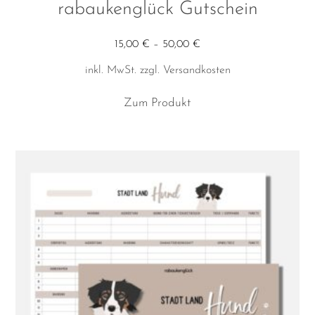
rabaukenglück Gutschein
15,00
€
–
50,00
€
inkl. MwSt.
zzgl.
Versandkosten
Dieses
Zum Produkt
Produkt
weist
mehrere
Varianten
auf.
Die
Optionen
können
auf
der