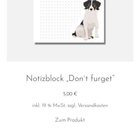
der
Produktseite
gewählt
werden
Notizblock „Don´t furget“
5,00
€
inkl. 19 % MwSt.
zzgl.
Versandkosten
Zum Produkt