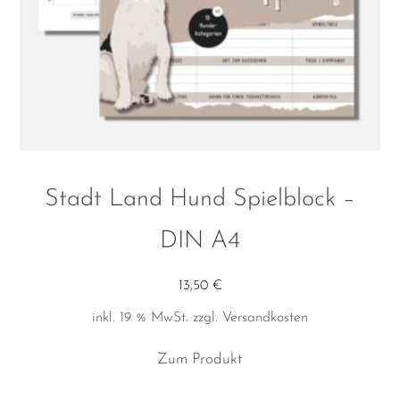
Produktseite
gewählt
werden
Stadt Land Hund Spielblock –
DIN A4
13,50
€
inkl. 19 % MwSt.
zzgl.
Versandkosten
Zum Produkt