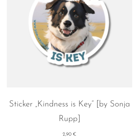
Sticker „Kindness is Key“ [by Sonja
Rupp]
2,90
€