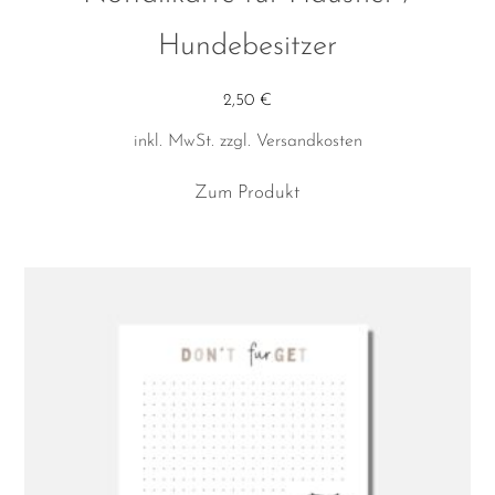
Hundebesitzer
2,50
€
inkl. MwSt.
zzgl.
Versandkosten
Dieses
Zum Produkt
Produkt
weist
mehrere
Varianten
auf.
Die
Optionen
können
auf