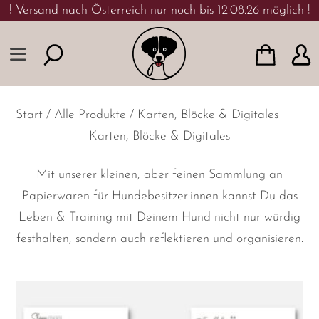
Skip to content
! Versand nach Österreich nur noch bis 12.08.26 möglich !
Start
/
Alle Produkte
/ Karten, Blöcke & Digitales
Karten, Blöcke & Digitales
Mit unserer kleinen, aber feinen Sammlung an
Papierwaren für Hundebesitzer:innen kannst Du das
Leben & Training mit Deinem Hund nicht nur würdig
festhalten, sondern auch reflektieren und organisieren.