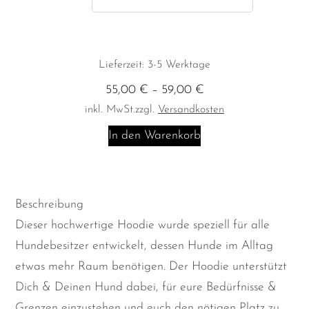
Lieferzeit:
3-5 Werktage
55,00
€
–
59,00
€
inkl. MwSt.
zzgl.
Versandkosten
Hoodie
In den Warenkorb
"Bitte
Abstand
halten"
Beschreibung
-
Dieser hochwertige Hoodie wurde speziell für alle
Hund
Hundebesitzer entwickelt, dessen Hunde im Alltag
im
etwas mehr Raum benötigen. Der Hoodie unterstützt
Training
Dich & Deinen Hund dabei, für eure Bedürfnisse &
Menge
Grenzen einzustehen und euch den nötigen Platz zu