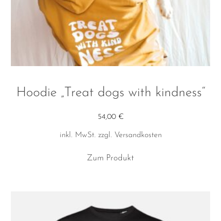
Hoodie „Treat dogs with kindness“
54,00
€
inkl. MwSt.
zzgl.
Versandkosten
Dieses
Zum Produkt
Produkt
weist
mehrere
Varianten