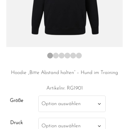
1
2
3
4
5
6
Hoodie „Bitte Abstand halten“ – Hund im Training
Artikelnr.
RG1901
Größe
Druck