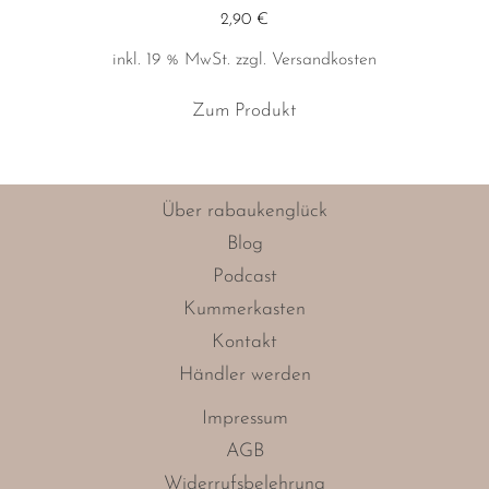
2,90
€
inkl. 19 % MwSt.
zzgl.
Versandkosten
Zum Produkt
Über rabaukenglück
Blog
Podcast
Kummerkasten
Kontakt
Händler werden
Impressum
AGB
Widerrufsbelehrung