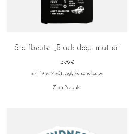
werden
Stoffbeutel „Black dogs matter“
13,00
€
inkl. 19 % MwSt.
zzgl.
Versandkosten
Zum Produkt