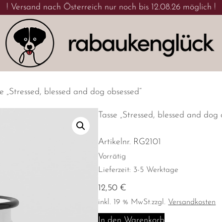
! Versand nach Österreich nur noch bis 12.08.26 möglich !
e „Stressed, blessed and dog obsessed“
Tasse „Stressed, blessed and dog 
Artikelnr.
RG2101
Vorrätig
Lieferzeit:
3-5 Werktage
12,50
€
inkl. 19 % MwSt.
zzgl.
Versandkosten
Tasse
In den Warenkorb