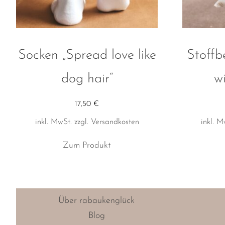
Socken „Spread love like
Stoffb
dog hair“
w
17,50
€
inkl. MwSt.
zzgl.
Versandkosten
inkl. M
Dieses
Zum Produkt
Produkt
weist
mehrere
Varianten
Über rabaukenglück
auf.
Blog