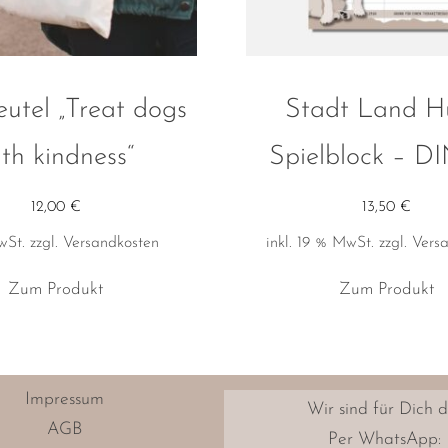
eutel „Treat dogs
Stadt Land H
ith kindness“
Spielblock – D
12,00
€
13,50
€
wSt.
zzgl.
Versandkosten
inkl. 19 % MwSt.
zzgl.
Vers
Dieses
Zum Produkt
Zum Produkt
Produkt
weist
mehrere
Varianten
Impressum
Wir sind für Dich d
auf.
AGB
Per
WhatsApp
: