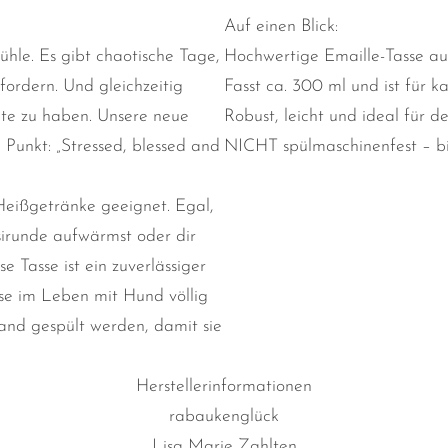
Auf einen Blick:
hle. Es gibt chaotische Tage,
Hochwertige Emaille-Tasse au
fordern. Und gleichzeitig
Fasst ca. 300 ml und ist für 
ite zu haben. Unsere neue
Robust, leicht und ideal für 
 Punkt: „Stressed, blessed and
NICHT spülmaschinenfest – b
 Heißgetränke geeignet. Egal,
sirunde aufwärmst oder dir
Tasse ist ein zuverlässiger
ase im Leben mit Hund völlig
and gespült werden, damit sie
Herstellerinformationen
rabaukenglück
Lisa Marie Zahlten