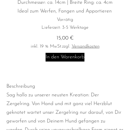
Durchmesser: ca. 14cm | Breite Ring: ca. 4cm
Ideal zum Werfen, Fangen und Apportieren
Vorrätig
Lieferzeit:
3-5 Werktage
15,00
€
inkl. 19 % MwSt.
zzgl.
Versandkosten
Zergelring
In den Warenkorb
Menge
Beschreibung
Sag hallo zu unserer neusten Kreation: Der
Zergelring. Von Hand und mit ganz viel Herzblut
geknotet wartet unser Zergelring nur darauf, von Dir
geworfen und von Deinem Hund gefangen zu
werden. Durch seine unverwechselbare Form eignet er